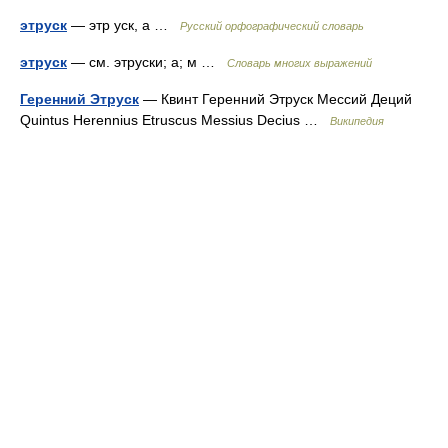
этруск
— этр уск, а …
Русский орфографический словарь
этруск
— см. этруски; а; м …
Словарь многих выражений
Геренний Этруск
— Квинт Геренний Этруск Мессий Деций
Quintus Herennius Etruscus Messius Decius …
Википедия