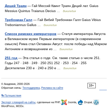
Деций Траян
— Гай Мессий Квинт Траян Деций лат. Gaius
Messius Quintus Traianus Decius …
Википедия
Требониан Галл
— Гай Вибий Требониан Галл Gaius Vibius
Treboniannus Gallus …
Википедия
Список римских императоров
— Статуя императора Августа
в Ватиканском музее Первым императором (в современном
смысле) Рима стал Октавиан Август: после победы над Марком
Антонием и возвращением из …
Википедия
251 год
— Эта статья о годе. См. также статью о числе 251.
Годы 247 · 248 · 249 · 250 251 252 · 253 · 254 · 255
Десятилетия 230 е · 240 е 250 е …
Википедия
© Академик, 2000-2026
18+
Обратная связь:
Техподдержка
,
Реклама на сайте
👣 Путешествия
Экспорт словарей на сайты
, сделанные на PHP,
Joomla,
Drupal,
WordPress, MODx.