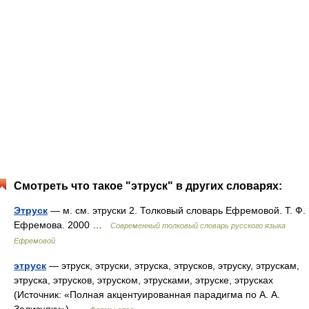
Смотреть что такое "этруск" в других словарях:
Этруск
— м. см. этруски 2. Толковый словарь Ефремовой. Т. Ф.
Ефремова. 2000 …
Современный толковый словарь русского языка
Ефремовой
этруск
— этруск, этруски, этруска, этрусков, этруску, этрускам,
этруска, этрусков, этруском, этрусками, этруске, этрусках
(Источник: «Полная акцентуированная парадигма по А. А.