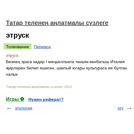
Татар теленең аңлатмалы сүзлеге
этруск
Толкование
Перевод
этруск
Безнең эрага кадәр I меңьеллыкта төньяк-көнбатыш Италия
җирләрен биләп яшәгән, шактый югары культурага ия булган
халык
Татар теленең аңлатмалы сүзлеге
.
2013
.
Игры ⚽
Нужен реферат?
этология
этү